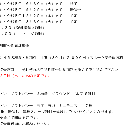
金）～令和８年 ６月３０日（火）まで 終了
金）～令和８年 ９月２９日（火）まで 開催中
金）～令和８年１２月２５日（金）まで 予定
木）～令和９年 ３月３０日（火）まで 予定
０（原則 毎週火曜日）
：００（ 〃 金曜日）
河畔公園庭球場他
に４５名程度
・参加料
１期（３ケ月）２,０００円（スポーツ安全保険料
協会窓口に、それぞれの申込期間中に参加料を添えて申し込んで下さい。
２７日（木）からの予定です。
ン、ソフトバレー、太極拳、グラウンド･ゴルフ ６種目
トン、ソフトバレー、弓道、ヨガ、ミニテニス ７種目
番に開催し、異種スポーツ種目を体験していただくことになります。
を通じて開催予定です。
協会事務局にお尋ねください。