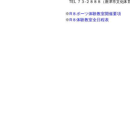
TEL ７３-２８８８（唐津市文化体
※
R８ポーツ体験教室開催要項
※
R８体験教室全日程表