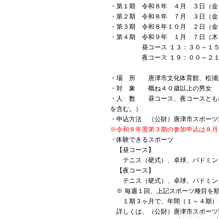
・第１期 令和８年 ４月 ３日（
・第２期 令和８年 ７月 ３日（
・第３期 令和８年１０月 ２日（
・第４期 令和９年 １月 ７日（
昼コース １３：３０～１５：３
夜コース １９：００～２１
・場 所 唐津市文化体育館、松浦
・対 象 概ね４０歳以上の男女
・人 数 昼コース、夜コースとも
を含む。）
・申込方法 （公財）唐津市スポーツ
※令和８年度第３期の参加申込は８月
・体験できるスポーツ
【昼コース】
テニス（硬式）、卓球、バドミント
【夜コース】
テニス（硬式）、卓球、バドミン
※ 毎週１回、上記スポーツ種目を順
１期３ヶ月で、年間（１～４期）
詳しくは、（公財）唐津市スポーツ