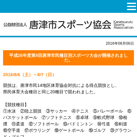
2016年08月06日
平成28年度第9回唐津市民種目別スポーツ大会が開催されまし
た。
2016/8/6（土）～8/7（日）
競技は、唐津市民14地区体育協会対抗による得点競技とし、
県民体育大会種目と同じ20種目で競われました。
【競技種目】
①水泳 ②陸上競技 ③サッカー ④テニス ⑤バレーボール ⑥
バスケットボール ⑦ソフトテニス ⑧卓球 ⑨軟式野球 ⑩相
撲 ⑪柔道 ⑫ソフトボール ⑬バドミントン ⑭弓道 ⑮剣道
⑯空手道 ⑰ボウリング ⑱ゲートボール ⑲ゴルフ ⑳グラウン
ド・ゴルフ