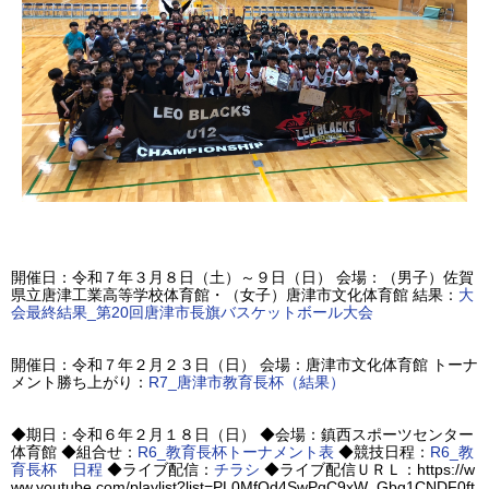
開催日：令和７年３月８日（土）～９日（日） 会場：（男子）佐賀
県立唐津工業高等学校体育館・（女子）唐津市文化体育館 結果：
大
会最終結果_第20回唐津市長旗バスケットボール大会
開催日：令和７年２月２３日（日） 会場：唐津市文化体育館 トーナ
メント勝ち上がり：
R7_唐津市教育長杯（結果）
◆期日：令和６年２月１８日（日） ◆会場：鎮西スポーツセンター
体育館 ◆組合せ：
R6_教育長杯トーナメント表
◆競技日程：
R6_教
育長杯 日程
◆ライブ配信：
チラシ
◆ライブ配信ＵＲＬ：https://w
ww.youtube.com/playlist?list=PL0MfOd4SwPqC9xW_Gbg1CNDF0ft