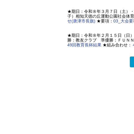
★期日：令和８年３月７日（土）・
子）相知天徳の丘運動公園社会体育
せ(唐津市長旗)
★要項：
03_大会要
★期日：令和８年２月１５日（日）
勝：教友クラブ 準優勝：ＦＵＮＮ
49回教育長杯結果
★組み合わせ：