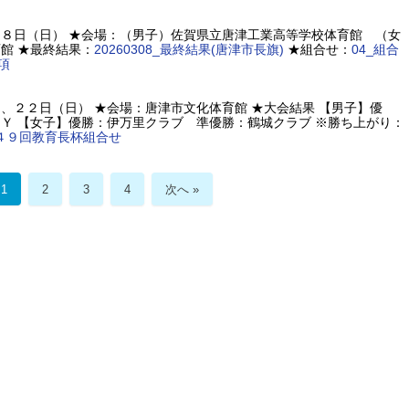
８日（日） ★会場：（男子）佐賀県立唐津工業高等学校体育館 （女
館 ★最終結果：
20260308_最終結果(唐津市長旗)
★組合せ：
04_組合
項
、２２日（日） ★会場：唐津市文化体育館 ★大会結果 【男子】優
Ｙ 【女子】優勝：伊万里クラブ 準優勝：鶴城クラブ ※勝ち上がり：
４９回教育長杯組合せ
1
2
3
4
次へ »